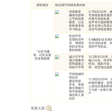
资助项目
联合国可持续发展目标
优质教育
4.7到2030
确保包容和
可持续发展所需
公平的优质
开展可持续发展
教育，让全
别平等方面的教
民终身享有
提升全球公民意
学习机会
化对可持续发展
性别平等
实现性别平
5.5确保妇女全
等，增强所
共生活的决策，
有妇女和女
层的平等机会。
童的权能
「社区与建
筑」社区全面
减少不平等
10.2到2030
性发展探索
减少国家内
融入社会、经济
部和国家之
性别、残疾与否
间的不平等
仰、经济地位或
可持续城市
和社区
11.3到2030
建设包容、
的城市建设，加
安全、有抵
人类住区规划和
御灾害能力
11.4进一步努
和可持续的
产
城市和人类
住区
查看大图