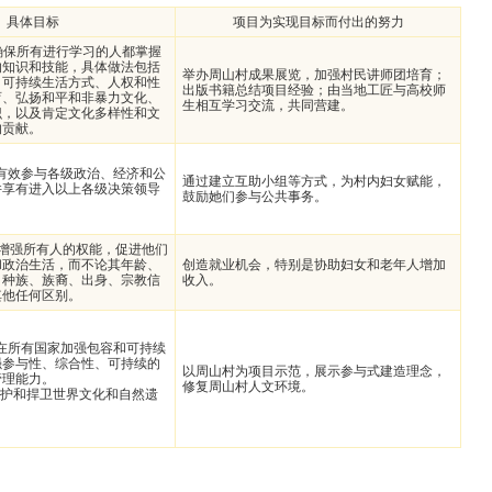
具体目标
项目为实现目标而付出的努力
年，确保所有进行学习的人都掌握
的知识和技能，具体做法包括
举办周山村成果展览，加强村民讲师团培育；
、可持续生活方式、人权和性
出版书籍总结项目经验；由当地工匠与高校师
育、弘扬和平和非暴力文化、
生相互学习交流，共同营建。
识，以及肯定文化多样性和文
的贡献。
面有效参与各级政治、经济和公
通过建立互助小组等方式，为村内妇女赋能，
并享有进入以上各级决策领导
鼓励她们参与公共事务。
年，增强所有人的权能，促进他们
和政治生活，而不论其年龄、
创造就业机会，特别是协助妇女和老年人增加
、种族、族裔、出身、宗教信
收入。
其他任何区别。
年，在所有国家加强包容和可持续
强参与性、综合性、可持续的
以周山村为项目示范，展示参与式建造理念，
管理能力。
修复周山村人文环境。
力保护和捍卫世界文化和自然遗