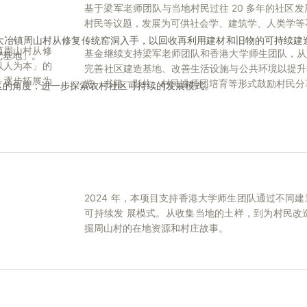
基于梁军老师团队与当地村民过往 20 多年的社区
村民等议题，发展为可供社会学、建筑学、人类学等
大冶镇周山村从修复传统窑洞入手，以回收再利用建材和旧物的可持续建
镇周山村从修
基金继续支持梁军老师团队和香港大学师生团队，从
究基地」。
以人为本」的
完善社区建造基地、改善生活设施与公共环境以提升
」逐步拓展为
览、书籍、影片、村民讲师团培育等形式鼓励村民分
区的角度，进一步探索农村社区可持续的发展模式。
2024 年，本项目支持香港大学师生团队通过不
可持续发 展模式。从收集当地的土样，到为村民改
掘周山村的在地资源和村庄故事。