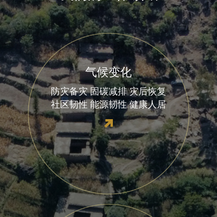
气候变化
防灾备灾
固碳减排
灾后恢复
社区韧性
能源韧性
健康人居