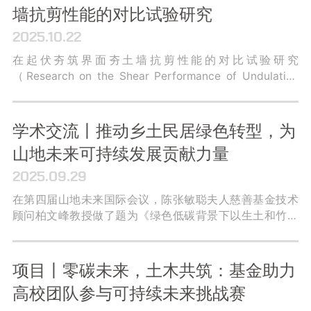
墙抗剪性能的对比试验研究
2025.10.22
在起伏夯筑界面夯土墙抗剪性能的对比试验研究
（Research on the Shear Performance of Undulating
Jointed Rammed Earth Walls with Comparative Tests）
中，研究团队分析了传统夯土墙的抗震破坏特征及构造机
制，发现传统的水平夯筑界面夯土墙抵御水平地震作用的
学术交流丨推动乡土民居绿色转型，为
能力较差。为应对这一问题，本研究建造了夯筑界面形态
山地未来可持续发展贡献力量
不同的夯土墙，对三组共六个试验墙进行了对比测试。
2025.09.29
在第四届山地未来国际会议，陈张敏聪夫人慈善基金技术
顾问柏文峰教授做了题为《绿色低碳背景下以生土和竹子
为主要建材的民居韧性提升》的主旨演讲，通过分享基金
联合昆明理工大学近年来开展的研究与示范项目，希望为
未来的山地人居建设提供技术借鉴。
项目丨零碳未来，土木共筑：基金助力
高校团队参与可持续未来挑战赛