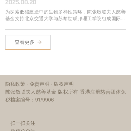
2025.08.28
为探索低碳建造中的生物多样性策略，陈张敏聪夫人慈善
基金支持北京交通大学与苏黎世联邦理工学院组成国际高
校联合团队TEAM BJTU+ETH，基于“BIO-有机建筑一体
化”理念设计建造房屋，并以此参与首届可持续未来挑战赛
（SFC）。
查看更多
隐私政策
·
免责声明
·
版权声明
陈张敏聪夫人慈善基金 版权所有 香港注册慈善团体免
税档案编号：91/9906
扫一扫关注