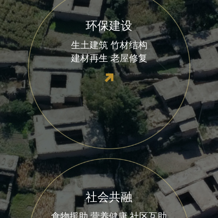
环保建设
生土建筑
竹材结构
建材再生
老屋修复
社会共融
食物援助
营养健康
社区互助